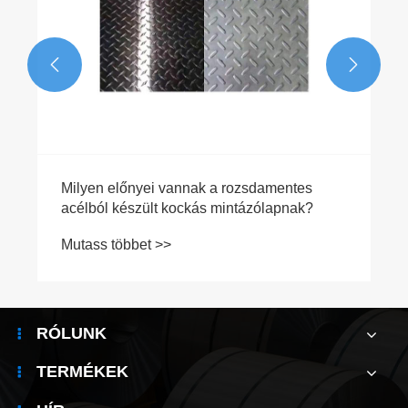


mentes
apnak?
RÓLUNK
TERMÉKEK