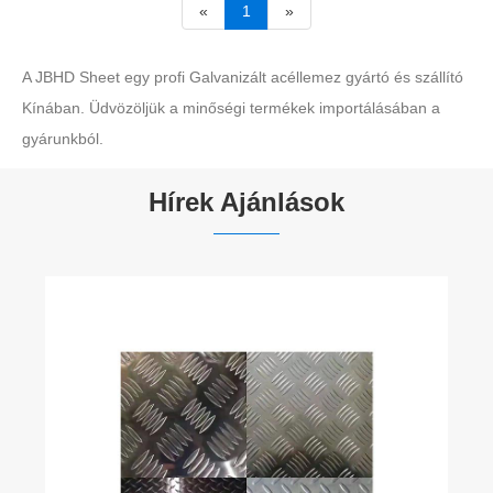
«
1
»
A JBHD Sheet egy profi Galvanizált acéllemez gyártó és szállító
Kínában. Üdvözöljük a minőségi termékek importálásában a
gyárunkból.
Hírek Ajánlások
Mi a rozsdamentes acélcsövek történe
Mutass többet >>