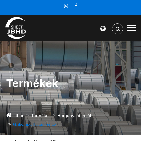
Termékek
itthon
Termékek
Horganyzott acél
Galvanizált acéllemez