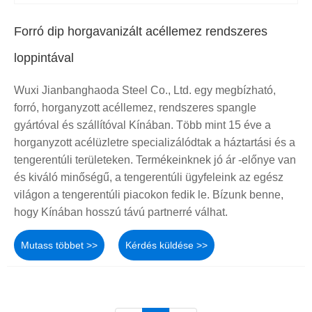
Forró dip horgavanizált acéllemez rendszeres
loppintával
Wuxi Jianbanghaoda Steel Co., Ltd. egy megbízható,
forró, horganyzott acéllemez, rendszeres spangle
gyártóval és szállítóval Kínában. Több mint 15 éve a
horganyzott acélüzletre specializálódtak a háztartási és a
tengerentúli területeken. Termékeinknek jó ár -előnye van
és kiváló minőségű, a tengerentúli ügyfeleink az egész
világon a tengerentúli piacokon fedik le. Bízunk benne,
hogy Kínában hosszú távú partnerré válhat.
Mutass többet >>
Kérdés küldése >>