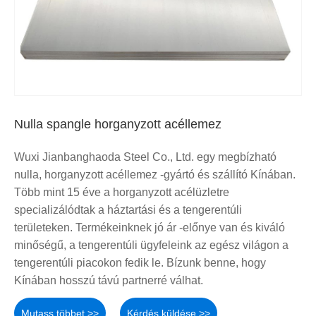
Nulla spangle horganyzott acéllemez
Wuxi Jianbanghaoda Steel Co., Ltd. egy megbízható
nulla, horganyzott acéllemez -gyártó és szállító Kínában.
Több mint 15 éve a horganyzott acélüzletre
specializálódtak a háztartási és a tengerentúli
területeken. Termékeinknek jó ár -előnye van és kiváló
minőségű, a tengerentúli ügyfeleink az egész világon a
tengerentúli piacokon fedik le. Bízunk benne, hogy
Kínában hosszú távú partnerré válhat.
Mutass többet >>
Kérdés küldése >>